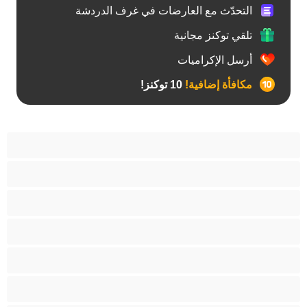
التحدّث مع العارضات في غرف الدردشة
تلقي توكنز مجانية
أرسل الإكراميات
مكافأة إضافية!
10 توكنز!
آسيوي
أفضل عارضات الدردشة الخاصة
الأدوات
اللاتينيات
امرأة سمراء
جنس شرجي