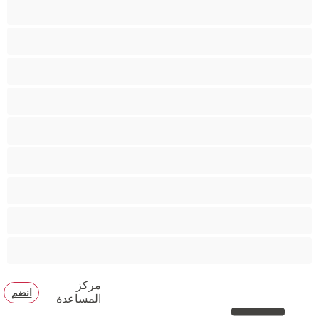
خنثى تضاجع خنثى
شقراء
صغير +18
صغيرة الثديين
صهباء
قضيب كبير
كبيرة الثديين
مؤخرة كبيرة
ناضج
مركز
انضم
المساعدة