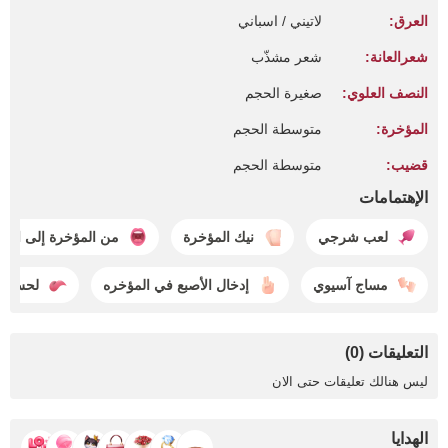
العرق:
لاتيني / اسباني
شعرالعانة:
شعر مشذّب
النصف العلوي:
صغيرة الحجم
المؤخرة:
متوسطة الحجم
قضيب:
متوسطة الحجم
الإهتمامات
لعب شرجي
نيك المؤخرة
من المؤخرة إلى الفم
مساج آسيوي
إدخال الأصبع في المؤخره
لحس ال
التعليقات (0)
ليس هنالك تعليقات حتى الان
الهدايا