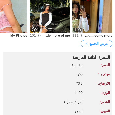
9
8
101
111
My Photos
A little more of me 🌸😏
and....some more 😏💋
عرض الجميع
السيرة الذاتية للعارضة
العمر:
19 سنة
مهتم بـ :
ذكر
الارتفاع:
5'3"
الوزن:
90 lb
الشعر:
امرأة سمراء
العيون:
أسمر