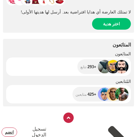
لا تمتلك العارضة أي هدايا افتراضية بعد. أرسل لها هديتها الأولى!
اختر هدية
المتابَعون
+293
المتابَعون
+293
تتابع
+425
المُتابعين
+425
متابعين
تسجيل
انضم
الدخول