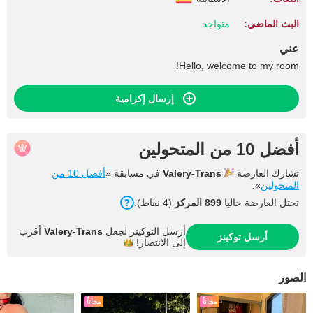
البث الماضي:
متواجد
عني
Hello, welcome to my room!
إرسال إكرامية
أفضل 10 من المتحولين
تشارك العارضة
Valery-Trans
في مسابقة «
أفضل 10 من
المتحولين
».
تحتل العارضة حاليا
899 المركز
(4 نقاط).
أرسل التوكينز لجعل
Valery-Trans
أقرب
أرسل توكينز
إلى
الانتصار!
الصور
مجاناً
مجاناً